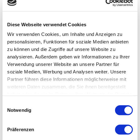
folgenden Fällen:
Wenn Sie die Richtigkeit Ihrer bei uns gespeicherten
personenbezogenen Daten bestreiten, benötigen wir
Diese Webseite verwendet Cookies
in der Regel Zeit, um dies zu überprüfen. Für die
Wir verwenden Cookies, um Inhalte und Anzeigen zu
Dauer der Prüfung haben Sie das Recht, die
personalisieren, Funktionen für soziale Medien anbieten
Einschränkung der Verarbeitung Ihrer
zu können und die Zugriffe auf unsere Website zu
personenbezogenen Daten zu verlangen.
analysieren. Außerdem geben wir Informationen zu Ihrer
Wenn die Verarbeitung Ihrer personenbezogenen
Verwendung unserer Website an unsere Partner für
Daten unrechtmäßig geschah/geschieht, können Sie
soziale Medien, Werbung und Analysen weiter. Unsere
statt der Löschung die Einschränkung der
Partner führen diese Informationen möglicherweise mit
weiteren Daten zusammen, die Sie ihnen bereitgestellt
Datenverarbeitung verlangen.
haben oder die sie im Rahmen Ihrer Nutzung der Dienste
Wenn wir Ihre personenbezogenen Daten nicht mehr
gesammelt haben.
benötigen, Sie sie jedoch zur Ausübung, Verteidigung
Einwilligungsauswahl
Notwendig
oder Geltendmachung von Rechtsansprüchen
benötigen, haben Sie das Recht, statt der Löschung
die Einschränkung der Verarbeitung Ihrer
Präferenzen
personenbezogenen Daten zu verlangen.